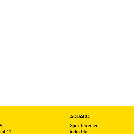
AQUACO
BV
Sportterreinen
aat 11
Industrie