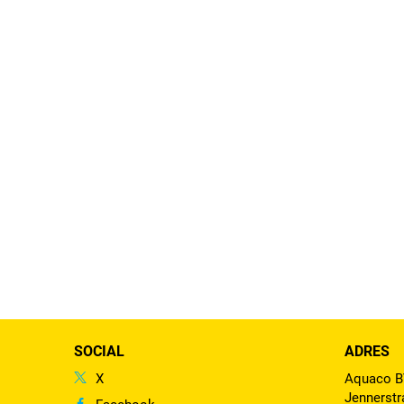
SOCIAL
ADRES
X
Aquaco 
Jennerstr