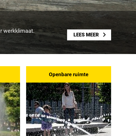
r werkklimaat.
LEES MEER
LEES MEER
jding.
Openbare ruimte