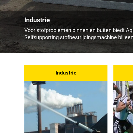
Industrie
Rental (verhuur)
Voor stofproblemen binnen en buiten biedt Aq
Selfsupporting stofbestrijdingsmachine bij een
Maak kennis met onze flexibele en permanente 
Industrie