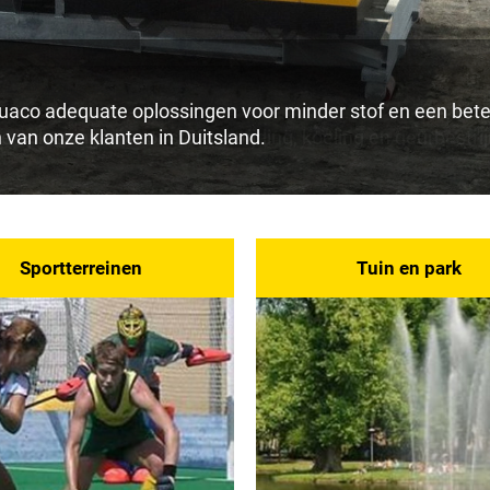
uaco adequate oplossingen voor minder stof en een bete
 van onze klanten in Duitsland.
oplossingen voor stofbestrijding, koeling en geurbestri
Sportterreinen
Tuin en park