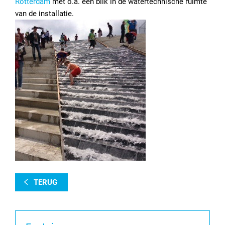
Rotterdam
met o.a. een blik in de watertechnische ruimte
van de installatie.
TERUG