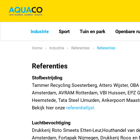
Industrie
Sport
Tuin en park
Openbare r
Home
Industrie
Referenties
Referenties
Referenties
Stofbestrijding
Tammer Recycling Soesterberg, Attero Wijster, OBA
Amsterdam, AVRAM Rotterdam, VBI Huissen, EPZ G
Heemstede, Tata Steel IJmuiden, Ankerpoort Maastric
Bekijk hier onze
referentielijst.
Luchtbevochtiging
Drukkerij Roto Smeets Etten-Leur,Houthandel van de
Amsterdam, Fortapak Nijmegen, Drukkerij Roos en 