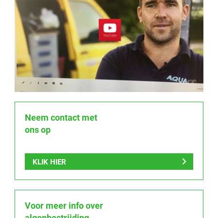
Neem contact met
ons op
KLIK HIER
Voor meer info over
algenbestrijding