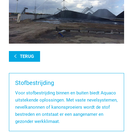
TERUG
Stofbestrijding
Voor stofbestrijding binnen en buiten biedt Aquaco
uitstekende oplossingen. Met vaste nevelsystemen,
nevelkanonnen of kanonsproeiers wordt de stof
bestreden en ontstaat er een aangenamer en
gezonder werkklimaat.