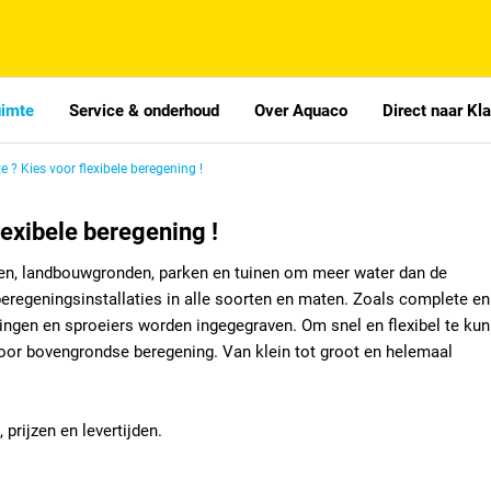
uimte
Service & onderhoud
Over Aquaco
Direct naar Kl
? Kies voor flexibele beregening !
exibele beregening !
den, landbouwgronden, parken en tuinen om meer water dan de
 beregeningsinstallaties in alle soorten en maten. Zoals complete en
ingen en sproeiers worden ingegegraven. Om snel en flexibel te ku
oor bovengrondse beregening. Van klein tot groot en helemaal
rijzen en levertijden.