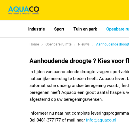
Industrie
Sport
Tuin en park
Openbare r
Home
Openbare ruimte
Nieuws
Aanhoudende droogte 
Aanhoudende droogte ? Kies voor fl
In tijden van aanhoudende droogte vragen sportvel
natuurlijke neerslag te bieden heeft. Aquaco levert
automatische ondergrondse beregening waarbij leid
beregenen heeft Aquaco een groot aantal haspels v
afgestemd op uw beregeningswensen.
Informeer nu naar het complete leveringsprogamma, p
Bel 0481-377177 of mail naar
info@aquaco.nl