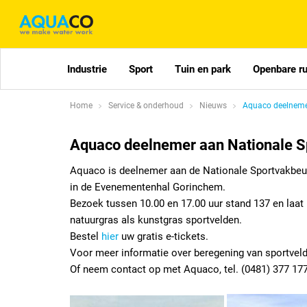
Industrie
Sport
Tuin en park
Openbare r
Home
Service & onderhoud
Nieuws
Aquaco deelneme
Aquaco deelnemer aan Nationale S
Aquaco is deelnemer aan de Nationale Sportvakbe
in de Evenementenhal Gorinchem.
Bezoek tussen 10.00 en 17.00 uur stand 137 en laa
natuurgras als kunstgras sportvelden.
Bestel
hier
uw gratis e-tickets.
Voor meer informatie over beregening van sportvel
Of neem contact op met Aquaco, tel. (0481) 377 177