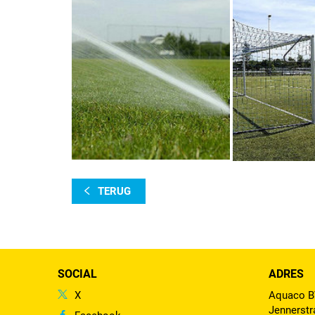
TERUG
SOCIAL
ADRES
X
Aquaco 
Jennerstr