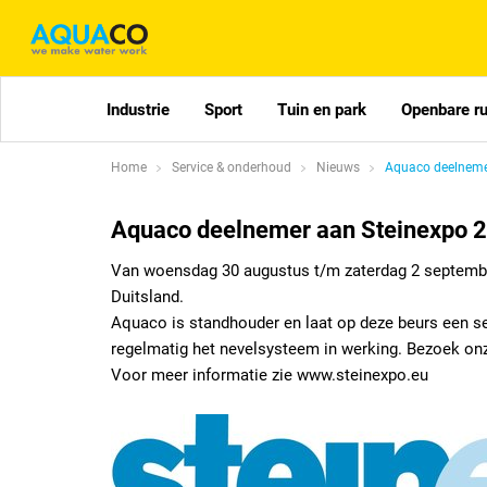
Industrie
Sport
Tuin en park
Openbare r
Home
Service & onderhoud
Nieuws
Aquaco deelneme
Aquaco deelnemer aan Steinexpo 
Van woensdag 30 augustus t/m zaterdag 2 september
Duitsland.
Aquaco is standhouder en laat op deze beurs een sel
regelmatig het nevelsysteem in werking. Bezoek o
Voor meer informatie zie www.steinexpo.eu