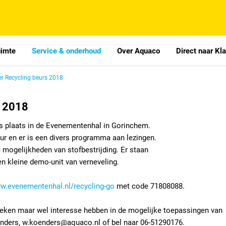
uimte
Service & onderhoud
Over Aquaco
Direct naar Kl
r Recycling beurs 2018
s 2018
s plaats in de Evenementenhal in Gorinchem.
uur en er is een divers programma aan lezingen.
e mogelijkheden van stofbestrijding. Er staan
n kleine demo-unit van verneveling.
w.evenementenhal.nl/recycling-go
met code 71808088.
zoeken maar wel interesse hebben in de mogelijke toepassingen van
enders, w.koenders@aquaco.nl of bel naar 06-51290176.