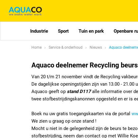
Industrie
Sport
Tuin en park
Openbare r
Home
Service & onderhoud
Nieuws
Aquaco deelneme
Aquaco deelnemer Recycling beur
Van 20 t/m 21 november vindt de Recycling vakbeur
De dagelijkse openingstijden zijn van 13.00 - 21.00 
Aquaco geeft op
stand D117
alle informatie over d
twee stofbestrijdingskanonnen opgesteld en er is ee
Boek nu uw gratis toegangskaarten via de portal
ww
We zien u graag op onze stand !
Mocht u niet in de gelegenheid zijn de beurs te be
stofbestrijding, neem dan contact op met Willie Ko