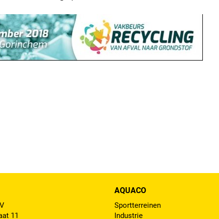
AQUACO
BV
Sportterreinen
aat 11
Industrie