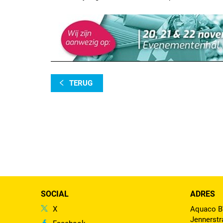
TERUG
SOCIAL
ADRES
X
Aquaco 
Jennerstr