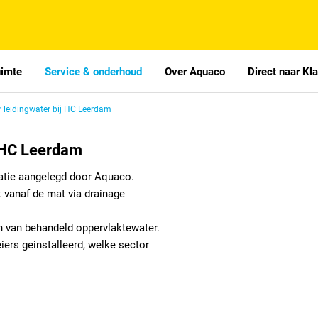
uimte
Service & onderhoud
Over Aquaco
Direct naar Kl
 leidingwater bij HC Leerdam
j HC Leerdam
atie aangelegd door Aquaco.
 vanaf de mat via drainage
 van behandeld oppervlaktewater.
ers geinstalleerd, welke sector