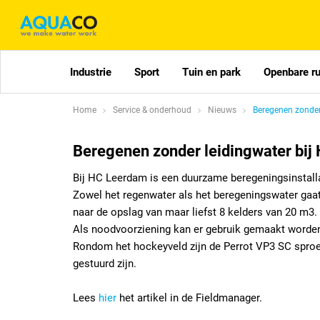
Industrie
Sport
Tuin en park
Openbare r
Home
Service & onderhoud
Nieuws
Beregenen zonder
Beregenen zonder leidingwater bi
Bij HC Leerdam is een duurzame beregeningsinstall
Zowel het regenwater als het beregeningswater gaat
naar de opslag van maar liefst 8 kelders van 20 m3.
Als noodvoorziening kan er gebruik gemaakt worden
Rondom het hockeyveld zijn de Perrot VP3 SC sproei
gestuurd zijn.
Lees
hier
het artikel in de Fieldmanager.