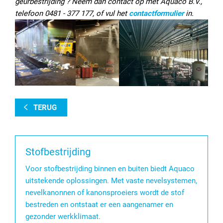
geurbestrijding ? Neem dan contact op met Aquaco B.V.,
telefoon 0481 - 377 177, of vul het
contactformulier
in.
TERUG
Stofbestrijding
Voor stofbestrijding binnen en buiten biedt Aquaco
uitstekende oplossingen. Met vaste nevelsystemen,
nevelkanonnen of kanonsproeiers wordt de stof
bestreden en ontstaat er een aangenamer en
gezonder werkklimaat.