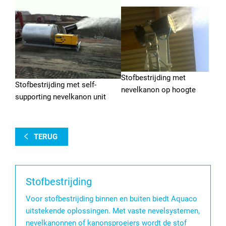
Stofbestrijding met
Stofbestrijding met self-
nevelkanon op hoogte
supporting nevelkanon unit
TERUG
Stofbestrijding
Voor stofbestrijding binnen en buiten biedt Aquaco
uitstekende oplossingen. Met vaste nevelsystemen,
nevelkanonnen of kanonsproeiers wordt de stof