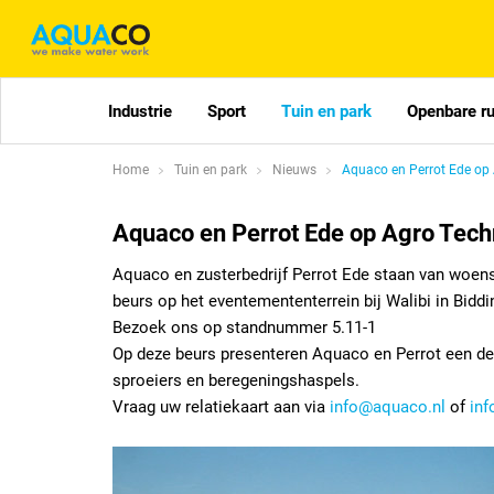
Industrie
Sport
Tuin en park
Openbare r
Home
Tuin en park
Nieuws
Aquaco en Perrot Ede op 
Aquaco en Perrot Ede op Agro Tech
Aquaco en zusterbedrijf Perrot Ede staan van woen
beurs op het eventemententerrein bij Walibi in Biddi
Bezoek ons op standnummer 5.11-1
Op deze beurs presenteren Aquaco en Perrot een de
sproeiers en beregeningshaspels.
Vraag uw relatiekaart aan via
info@aquaco.nl
of
inf