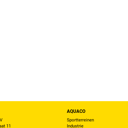
AQUACO
BV
Sportterreinen
aat 11
Industrie