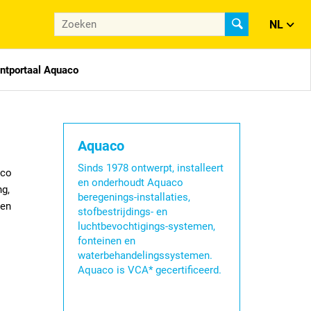
NL
antportaal Aquaco
Aquaco
Sinds 1978 ontwerpt, installeert
aco
en onderhoudt Aquaco
ng,
beregenings-installaties,
den
stofbestrijdings- en
luchtbevochtigings-systemen,
fonteinen en
waterbehandelingssystemen.
Aquaco is VCA* gecertificeerd.