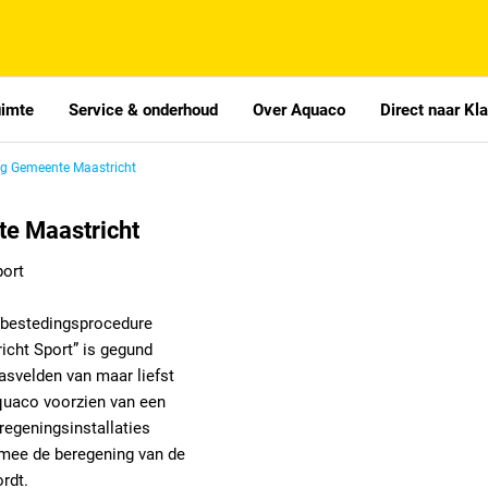
uimte
Service & onderhoud
Over Aquaco
Direct naar Kl
g Gemeente Maastricht
e Maastricht
port
nbestedingsprocedure
cht Sport” is gegund
svelden van maar liefst
quaco voorzien van een
regeningsinstallaties
mee de beregening van de
rdt.