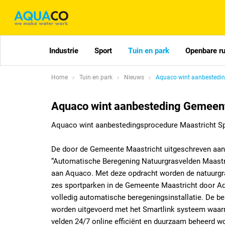
Industrie
Sport
Tuin en park
Openbare r
Home
Tuin en park
Nieuws
Aquaco wint aanbestedin
Aquaco wint aanbesteding Gemeent
Aquaco wint aanbestedingsprocedure Maastricht S
De door de Gemeente Maastricht uitgeschreven aa
“Automatische Beregening Natuurgrasvelden Maastri
aan Aquaco. Met deze opdracht worden de natuurgra
zes sportparken in de Gemeente Maastricht door A
volledig automatische beregeningsinstallatie. De be
worden uitgevoerd met het Smartlink systeem waar
velden 24/7 online efficiënt en duurzaam beheerd wo