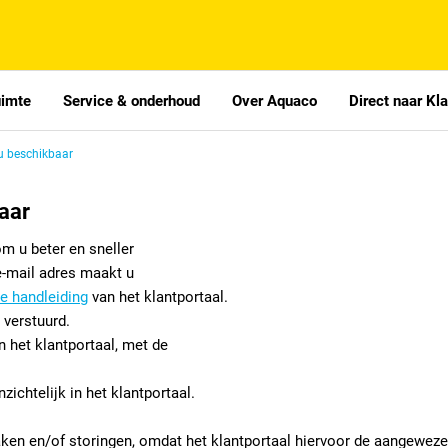
uimte
Service & onderhoud
Over Aquaco
Direct naar Kl
u beschikbaar
aar
om u beter en sneller
e-mail adres maakt u
e handleiding
van het klantportaal.
 verstuurd.
 het klantportaal, met de
ichtelijk in het klantportaal.
raken en/of storingen, omdat het klantportaal hiervoor de aangewez