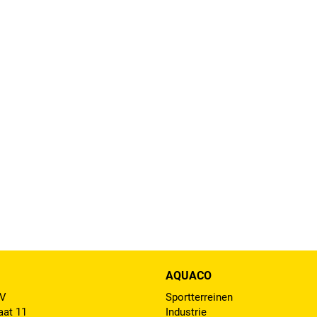
AQUACO
BV
Sportterreinen
aat 11
Industrie