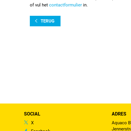
of vul het
contactformulier
in.
TERUG
SOCIAL
ADRES
X
Aquaco 
Jennerstr