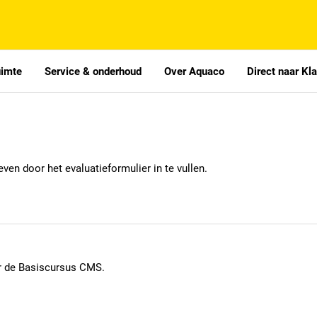
uimte
Service & onderhoud
Over Aquaco
Direct naar Kl
en door het evaluatieformulier in te vullen.
or de Basiscursus CMS.